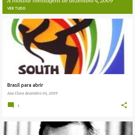
A mostrar mensagens de dezembro 4, 2009
VER TUDO
M
e
n
s
a
g
e
Brasil para abrir
n
Ana Clara
dezembro 04, 2009
s
1