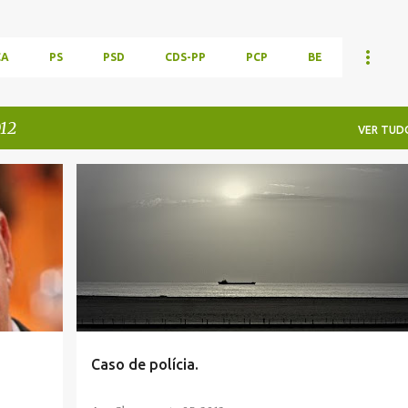
CA
PS
PSD
CDS-PP
PCP
BE
012
VER TUD
Caso de polícia.